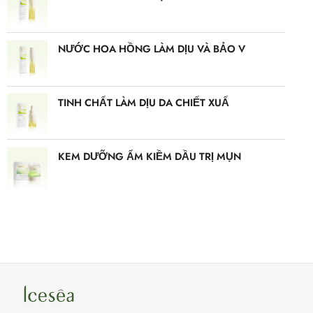
NƯỚC HOA HỒNG LÀM DỊU VÀ BẢO V
TINH CHẤT LÀM DỊU DA CHIẾT XUẤ
KEM DƯỠNG ẨM KIỀM DẦU TRỊ MỤN