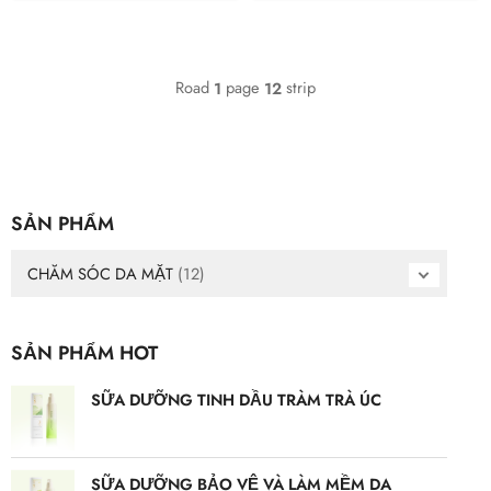
Road
page
strip
1
12
SẢN PHẨM
CHĂM SÓC DA MẶT
(12)
SẢN PHẨM HOT
SỮA DƯỠNG TINH DẦU TRÀM TRÀ ÚC
SỮA DƯỠNG BẢO VỆ VÀ LÀM MỀM DA