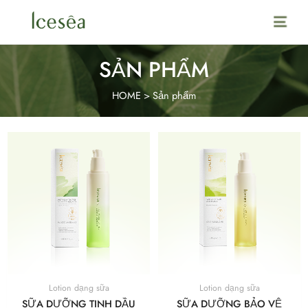
Main
Menu
SẢN PHẨM
HOME
>
Sản phẩm
Lotion dạng sữa
Lotion dạng sữa
SỮA DƯỠNG TINH DẦU
SỮA DƯỠNG BẢO VỆ