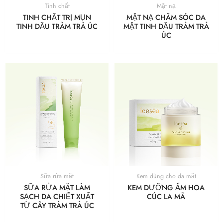
Tinh chất
Mặt nạ
TINH CHẤT TRỊ MỤN
MẶT NẠ CHĂM SÓC DA
TINH DẦU TRÀM TRÀ ÚC
MẶT TINH DẦU TRÀM TRÀ
ÚC
Sữa rửa mặt
Kem dùng cho da mặt
SỮA RỬA MẶT LÀM
KEM DƯỠNG ẨM HOA
SẠCH DA CHIẾT XUẤT
CÚC LA MÃ
TỪ CÂY TRÀM TRÀ ÚC