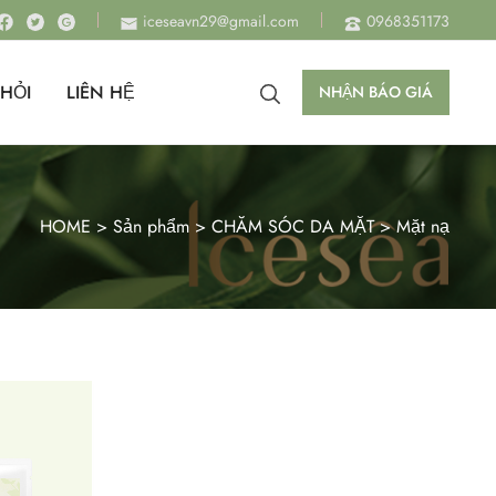
iceseavn29@gmail.com
0968351173
HỎI
LIÊN HỆ
NHẬN BÁO GIÁ
HOME
>
Sản phẩm
>
CHĂM SÓC DA MẶT
>
Mặt nạ