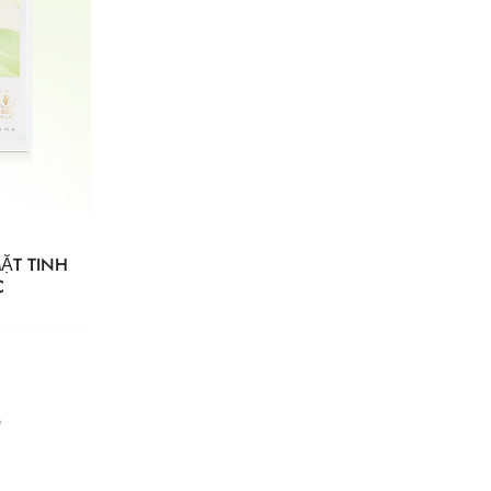
ẶT TINH
C
p