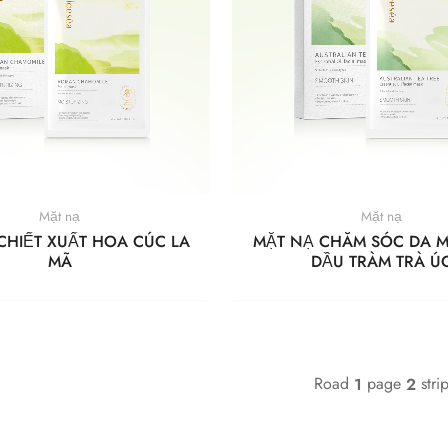
Mặt nạ
Mặt nạ
CHIẾT XUẤT HOA CÚC LA
MẶT NẠ CHĂM SÓC DA M
MÃ
DẦU TRÀM TRÀ Ú
Road
page
stri
1
2