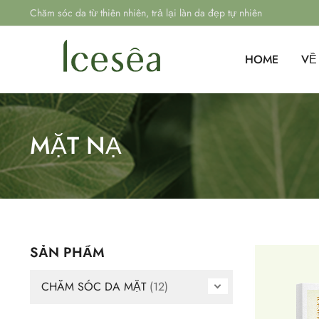
Chăm sóc da từ thiên nhiên, trả lại làn da đẹp tự nhiên
HOME
VỀ
MẶT NẠ
SẢN PHẨM
CHĂM SÓC DA MẶT
(12)