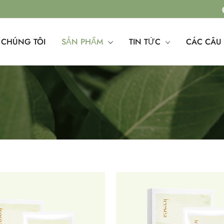
 CHÚNG TÔI
SẢN PHẨM
TIN TỨC
CÁC CÂU 