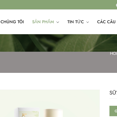
 CHÚNG TÔI
SẢN PHẨM
TIN TỨC
CÁC CÂU 
HO
SỮ
G