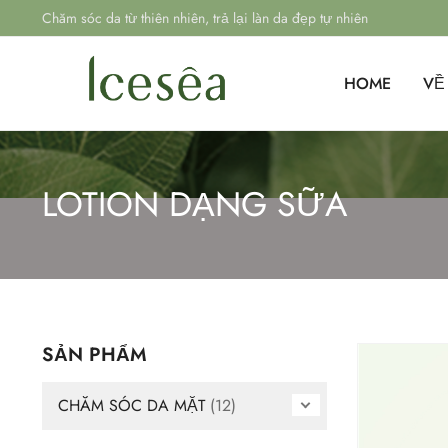
Chăm sóc da từ thiên nhiên, trả lại làn da đẹp tự nhiên
HOME
VỀ
LOTION DẠNG SỮA
SẢN PHẨM
CHĂM SÓC DA MẶT
(12)