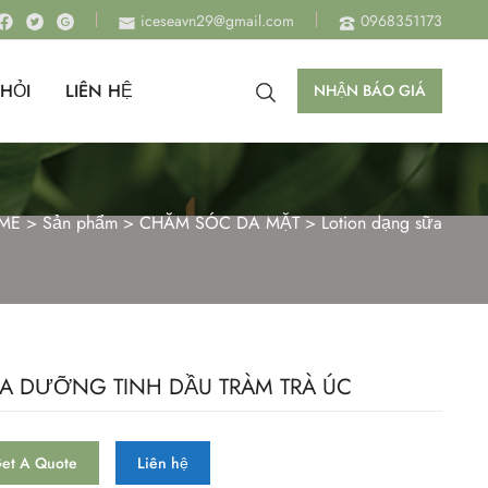
iceseavn29@gmail.com
0968351173
HỎI
LIÊN HỆ
NHẬN BÁO GIÁ
ME
>
Sản phẩm
>
CHĂM SÓC DA MẶT
>
Lotion dạng sữa
A DƯỠNG TINH DẦU TRÀM TRÀ ÚC
et A Quote
Liên hệ